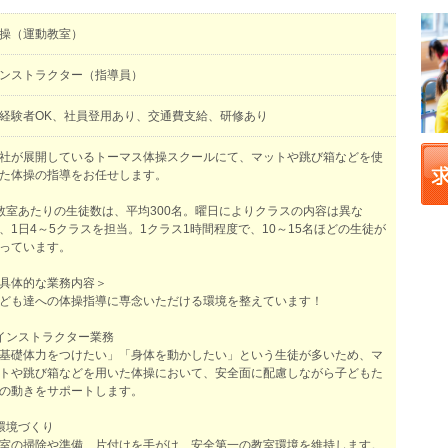
操（運動教室）
ンストラクター（指導員）
経験者OK、社員登用あり、交通費支給、研修あり
社が展開しているトーマス体操スクールにて、マットや跳び箱などを使
た体操の指導をお任せします。
教室あたりの生徒数は、平均300名。曜日によりクラスの内容は異な
、1日4～5クラスを担当。1クラス1時間程度で、10～15名ほどの生徒が
っています。
具体的な業務内容＞
ども達への体操指導に専念いただける環境を整えています！
インストラクター業務
基礎体力をつけたい」「身体を動かしたい」という生徒が多いため、マ
トや跳び箱などを用いた体操において、安全面に配慮しながら子どもた
の動きをサポートします。
環境づくり
室の掃除や準備、片付けを手がけ、安全第一の教室環境を維持します。