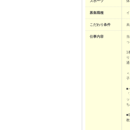
スポーツ
体
募集職種
イ
こだわり条件
未
仕事内容
当
っ
1
り
通
＜
子
■
「
ッ
ち
■
教