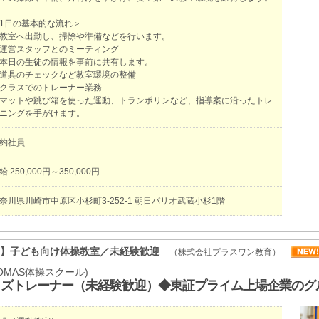
1日の基本的な流れ＞
教室へ出勤し、掃除や準備などを行います。
運営スタッフとのミーティング
日の生徒の情報を事前に共有します。
道具のチェックなど教室環境の整備
クラスでのトレーナー業務
ットや跳び箱を使った運動、トランポリンなど、指導案に沿ったトレ
ニングを手がけます。
契約社員
給 250,000円～350,000円
奈川県川崎市中原区小杉町3-252-1 朝日パリオ武蔵小杉1階
ー】子ども向け体操教室／未経験歓迎
（株式会社プラスワン教育）
OMAS体操スクール)
ッズトレーナー（未経験歓迎）◆東証プライム上場企業のグ