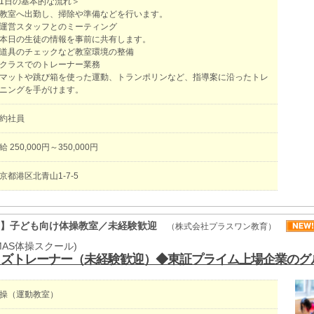
1日の基本的な流れ＞
教室へ出勤し、掃除や準備などを行います。
運営スタッフとのミーティング
日の生徒の情報を事前に共有します。
道具のチェックなど教室環境の整備
クラスでのトレーナー業務
ットや跳び箱を使った運動、トランポリンなど、指導案に沿ったトレ
ニングを手がけます。
契約社員
給 250,000円～350,000円
京都港区北青山1-7-5
ー】子ども向け体操教室／未経験歓迎
（株式会社プラスワン教育）
MAS体操スクール)
ッズトレーナー（未経験歓迎）◆東証プライム上場企業のグ
操（運動教室）