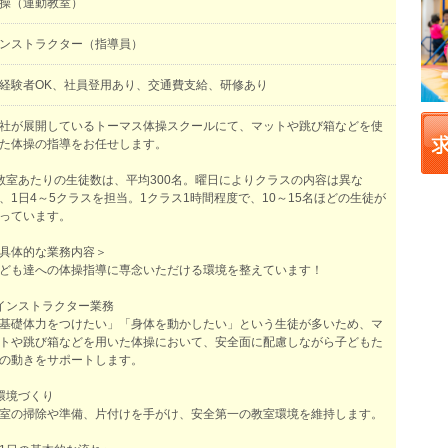
操（運動教室）
ンストラクター（指導員）
経験者OK、社員登用あり、交通費支給、研修あり
社が展開しているトーマス体操スクールにて、マットや跳び箱などを使
た体操の指導をお任せします。
教室あたりの生徒数は、平均300名。曜日によりクラスの内容は異な
、1日4～5クラスを担当。1クラス1時間程度で、10～15名ほどの生徒が
っています。
具体的な業務内容＞
ども達への体操指導に専念いただける環境を整えています！
インストラクター業務
基礎体力をつけたい」「身体を動かしたい」という生徒が多いため、マ
トや跳び箱などを用いた体操において、安全面に配慮しながら子どもた
の動きをサポートします。
環境づくり
室の掃除や準備、片付けを手がけ、安全第一の教室環境を維持します。