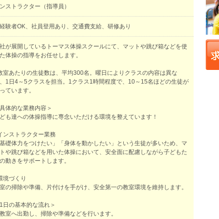
ンストラクター（指導員）
経験者OK、社員登用あり、交通費支給、研修あり
社が展開しているトーマス体操スクールにて、マットや跳び箱などを使
た体操の指導をお任せします。
教室あたりの生徒数は、平均300名。曜日によりクラスの内容は異な
、1日4～5クラスを担当。1クラス1時間程度で、10～15名ほどの生徒が
っています。
具体的な業務内容＞
ども達への体操指導に専念いただける環境を整えています！
インストラクター業務
基礎体力をつけたい」「身体を動かしたい」という生徒が多いため、マ
トや跳び箱などを用いた体操において、安全面に配慮しながら子どもた
の動きをサポートします。
環境づくり
室の掃除や準備、片付けを手がけ、安全第一の教室環境を維持します。
1日の基本的な流れ＞
教室へ出勤し、掃除や準備などを行います。