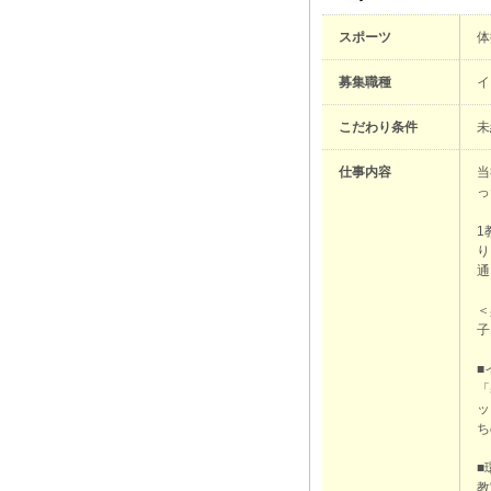
スポーツ
体
募集職種
イ
こだわり条件
未
仕事内容
当
っ
1
り
通
＜
子
■
「
ッ
ち
■
教