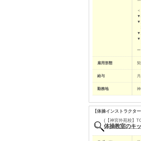
＜
▼
▼
本
▼
▼
マ
ー
雇用形態
給与
月
勤務地
神
【体操インストラクタ
(【神宮外苑校】T
体操教室のキ