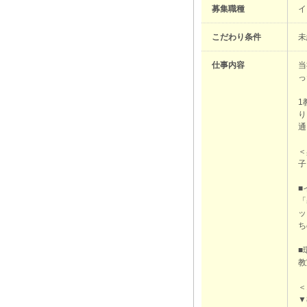
募集職種
イ
こだわり条件
未
仕事内容
当
っ
1
り
通
＜
子
■
「
ッ
ち
■
教
＜
▼