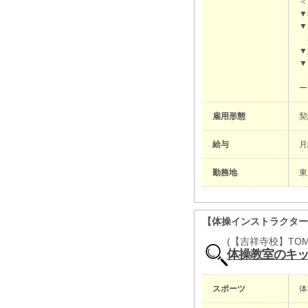
＜
▼
▼
本
▼
▼
マ
ー
雇用形態
給与
月
勤務地
東
【体操インストラクタ
(【吉祥寺校】TO
体操教室のキ
スポーツ
体