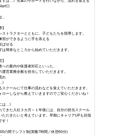
まずは…》先輩のサポートを行いながら、流れを覚える
art◎
..
導】
ンストラクターとともに、子どもたちを指導します。
練習ができるように手を添える
並ばせる
ずは簡単なところから始めていただきます。
営】
者への案内や保護者対応といった、
の運営業務全般を担当していただきます。
流れ
…》
るスクールにて仕事の流れなどを覚えていただきます。
ォローしながら教えていきますのでご安心くださいね！
には…》
れてきた入社３カ月～１年後には、自分の担当スクール
いただきたいと考えています。早期にキャリアUPも目指
です！
20:00の間でシフト制(実働7時間／休憩60分)