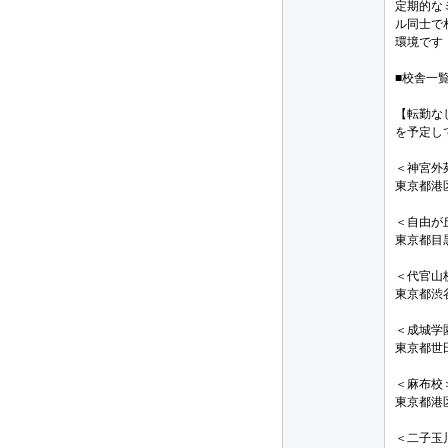
定期的な
ル同士で
環境です
■校舎一覧
【転勤な
を予定し
＜神宮外
東京都港区
＜自由が
東京都目黒
＜代官山
東京都渋谷
＜成城学
東京都世田
＜麻布校
東京都港区
＜二子玉