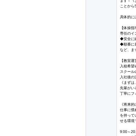
ます！《
ことからSt
具体的には.
【体操指
専任のイ
◆安全に
◆順番に
など、ま
【教室運
入校希望
スクール
入社後の
《まずは
先輩がい
丁寧にフ
《将来的
仕事に慣
を持って
せる環境
9:00～