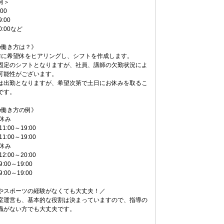
例＞
:00
9:00
0:00など
の働き方は？》
前に希望休をヒアリングし、シフトを作成します。
固定のシフトとなりますが、社員、講師の欠勤状況によ
可能性がございます。
は出勤となりますが、希望次第で土日にお休みを取るこ
です。
の働き方の例》
 休み
1:00～19:00
1:00～19:00
 休み
2:00～20:00
:00～19:00
:00～19:00
やスポーツの経験がなくても大丈夫！／
室運営も、基本的な役割は決まっていますので、指導の
識がない方でも大丈夫です。