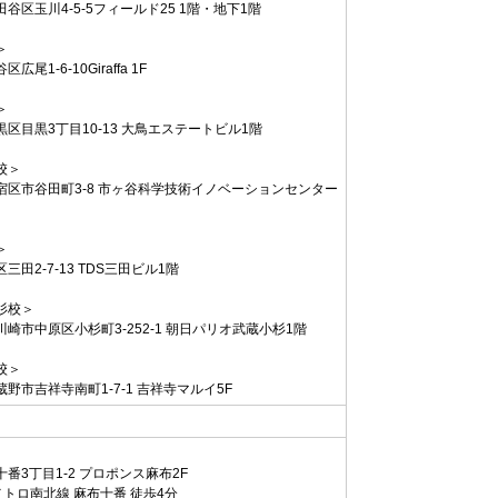
谷区玉川4-5-5フィールド25 1階・地下1階
＞
広尾1-6-10Giraffa 1F
＞
区目黒3丁目10-13 大鳥エステートビル1階
校＞
宿区市谷田町3-8 市ヶ谷科学技術イノベーションセンター
＞
三田2-7-13 TDS三田ビル1階
杉校＞
崎市中原区小杉町3-252-1 朝日パリオ武蔵小杉1階
校＞
野市吉祥寺南町1-7-1 吉祥寺マルイ5F
番3丁目1-2 プロポンス麻布2F
トロ南北線 麻布十番 徒歩4分