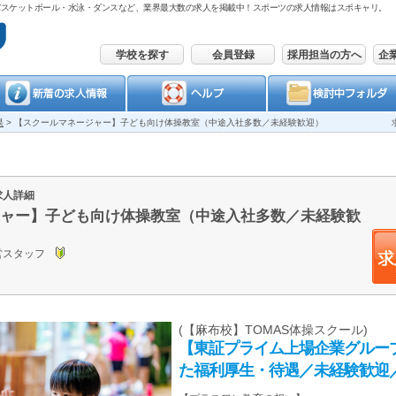
バスケットボール・水泳・ダンスなど、業界最大数の求人を掲載中！スポーツの求人情報はスポキャリ。
学校を探す
会員登録
採用担当の方へ
企
果
>
【スクールマネージャー】子ども向け体操教室（中途入社多数／未経験歓迎）
求人詳細
ャー】子ども向け体操教室（中途入社多数／未経験歓
営スタッフ
(【麻布校】TOMAS体操スクール)
【東証プライム上場企業グルー
た福利厚生・待遇／未経験歓迎／