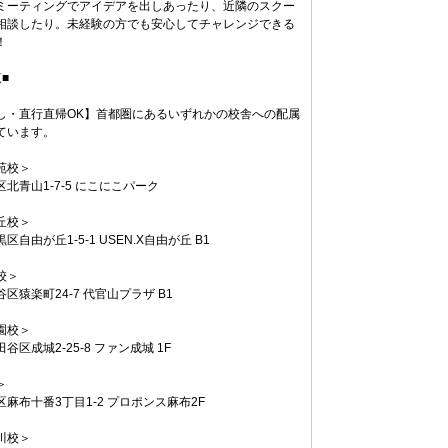
ミーティングでアイデアを出しあったり、近隣のスクー
相談したり。未経験の方でも安心してチャレンジできる
！
■
し・直行直帰OK】首都圏にあるいずれかの校舎への配属
ています。
苑校＞
北青山1-7-5 にこにこパーク
丘校＞
区自由が丘1-5-1 USEN.X自由が丘 B1
校＞
区猿楽町24-7 代官山プラザ B1
園校＞
谷区成城2-25-8 ファン成城 1F
＞
麻布十番3丁目1-2 プロポンス麻布2F
川校＞