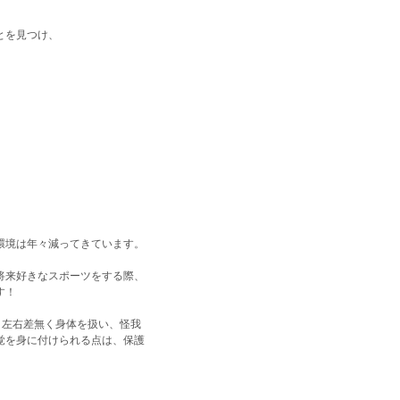
。
とを見つけ、
。
環境は年々減ってきています。
将来好きなスポーツをする際、
す！
、左右差無く身体を扱い、怪我
覚を身に付けられる点は、保護