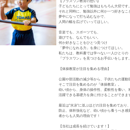
【プラスワン教育の想い】
子どもたちにとって勉強はもちろん大切です
それと同時に、勉強以外に何か一つ好きなこ
夢中になって打ち込むなかで、
人間の幅を広げていってほしい。
音楽でも、スポーツでも、
遊びでも、なんでもいい。
何か好きなことをひとつ見つけ
「夢中になれる力」を身につけてほしい。
私たちは、教科書では学べない一人ひとりの
『プラスワン』を見つけるお手伝いをします
【体操教室が注目を集める理由】
公園や部活動の減少等から、子供たちの運動
そこで注目を集めるのが『体操教室』。
幼い頃から、身体の操作性、柔軟性を養い、
活躍できる基礎力を身に付けることができま
最近は"水泳"に並ぶほどの注目を集めており
防止、体幹強化など、幼い頃から養うべき感
者からも人気の理由です！
【当社は成長を続けています！】