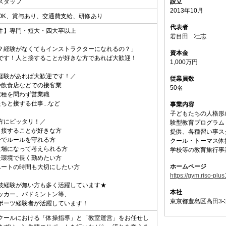
スタッフ
設立
2013年10月
OK、賞与あり、交通費支給、研修あり
代表者
件】専門・短大・四大卒以上
若目田 壮志
？経験がなくてもインストラクターになれるの？」
資本金
です！人と接することが好きな方であれば大歓迎！
1,000万円
経験があれば大歓迎です！／
従業員数
や飲食店などでの接客業
50名
業種を問わず営業職
ちと接する仕事...など
事業内容
子どもたちの人格形
方にピッタリ！／
験型教育プログラム
と接することが好きな方
提供、各種習い事ス
一でルールを守れる方
クール・トーマス体
立場になって考えられる方
学校等の教育旅行事
た環境で長く勤めたい方
ホームページ
ベートの時間も大切にしたい方
https://gym.riso-plus
技経験が無い方も多く活躍しています★
本社
ッカー、バドミントン等、
東京都豊島区高田3-3
ポーツ経験者が活躍しています！
クールにおける「体操指導」と「教室運営」をお任せし