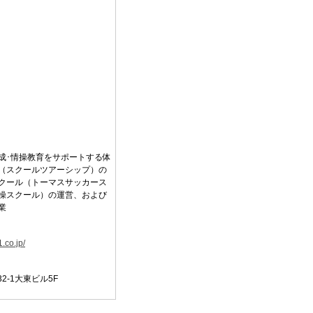
成･情操教育をサポートする体
（スクールツアーシップ）の
クール（トーマスサッカース
操スクール）の運営、および
業
1.co.jp/
2-1大東ビル5F