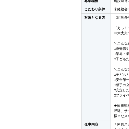
募集職種
施設運営
こだわり条件
未経験者
対象となる方
【応募条
「えっ！
⇒大丈夫
＼こんな
□販売職
□業界・
□子どもた
＼こんな
□子ども
□安全第
□相手の
□安定し
□プライ
★体操競
野球、サ
様々なス
仕事内容
＊体操ス