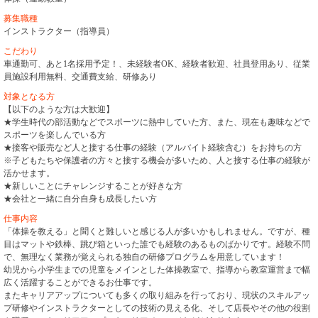
募集職種
インストラクター（指導員）
こだわり
車通勤可、あと1名採用予定！、未経験者OK、経験者歓迎、社員登用あり、従業
員施設利用無料、交通費支給、研修あり
対象となる方
【以下のような方は大歓迎】
★学生時代の部活動などでスポーツに熱中していた方、また、現在も趣味などで
スポーツを楽しんでいる方
★接客や販売など人と接する仕事の経験（アルバイト経験含む）をお持ちの方
※子どもたちや保護者の方々と接する機会が多いため、人と接する仕事の経験が
活かせます。
★新しいことにチャレンジすることが好きな方
★会社と一緒に自分自身も成長したい方
仕事内容
「体操を教える」と聞くと難しいと感じる人が多いかもしれません。ですが、種
目はマットや鉄棒、跳び箱といった誰でも経験のあるものばかりです。経験不問
で、無理なく業務が覚えられる独自の研修プログラムを用意しています！
幼児から小学生までの児童をメインとした体操教室で、指導から教室運営まで幅
広く活躍することができるお仕事です。
またキャリアアップについても多くの取り組みを行っており、現状のスキルアッ
プ研修やインストラクターとしての技術の見える化、そして店長やその他の役割