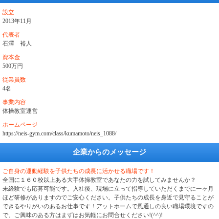
設立
2013年11月
代表者
石澤 裕人
資本金
500万円
従業員数
4名
事業内容
体操教室運営
ホームページ
https://neis-gym.com/class/kumamoto/neis_1088/
企業からのメッセージ
ご自身の運動経験を子供たちの成長に活かせる職場です！
全国に１６０校以上ある大手体操教室であなたの力を試してみませんか？
未経験でも応募可能です。入社後、現場に立って指導していただくまでに一ヶ月
ほど研修がありますのでご安心ください。子供たちの成長を身近で見守ることが
できるやりがいのあるお仕事です！アットホームで風通しの良い職場環境ですの
で、ご興味のある方はまずはお気軽にお問合せください!(^^)!