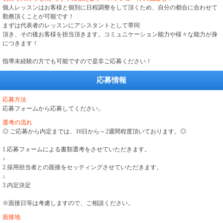
個人レッスンはお客様と個別に日程調整をして頂くため、自分の都合に合わせて
勤務頂くことが可能です！
まずは代表者のレッスンにアシスタントとして帯同
頂き、その後お客様を担当頂きます。コミュニケーション能力や様々な能力が身
につきます！
指導未経験の方でも可能ですので是非ご応募ください！
応募情報
応募方法
応募フォームから応募してください。
選考の流れ
◎ ご応募から内定までは、10日から～2週間程度頂いております。◎
1.応募フォームによる書類選考をさせていただきます。
↓
2.採用担当者との面接をセッティングさせていただきます。
↓
3.内定決定
※面接日等は考慮しますので、ご相談ください。
面接地