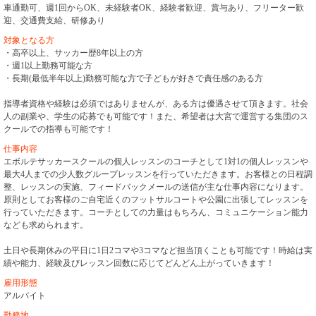
車通勤可、週1回からOK、未経験者OK、経験者歓迎、賞与あり、フリーター歓
迎、交通費支給、研修あり
対象となる方
・高卒以上、サッカー歴8年以上の方
・週1以上勤務可能な方
・長期(最低半年以上)勤務可能な方で子どもが好きで責任感のある方
指導者資格や経験は必須ではありませんが、ある方は優遇させて頂きます。社会
人の副業や、学生の応募でも可能です！また、希望者は大宮で運営する集団のス
クールでの指導も可能です！
仕事内容
エボルテサッカースクールの個人レッスンのコーチとして1対1の個人レッスンや
最大4人までの少人数グループレッスンを行っていただきます。お客様との日程調
整、レッスンの実施、フィードバックメールの送信が主な仕事内容になります。
原則としてお客様のご自宅近くのフットサルコートや公園に出張してレッスンを
行っていただきます。コーチとしての力量はもちろん、コミュニケーション能力
なども求められます。
土日や長期休みの平日に1日2コマや3コマなど担当頂くことも可能です！時給は実
績や能力、経験及びレッスン回数に応じてどんどん上がっていきます！
雇用形態
アルバイト
勤務地