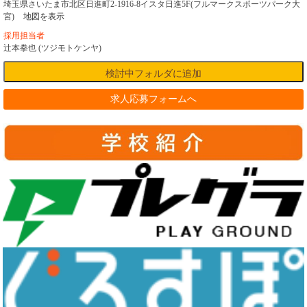
埼玉県さいたま市北区日進町2-1916-8イスタ日進5F(フルマークスポーツパーク大
宮)
地図を表示
採用担当者
辻本拳也 (ツジモトケンヤ)
求人応募フォームへ