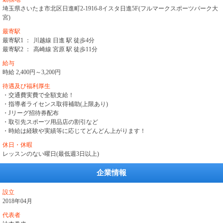
埼玉県さいたま市北区日進町2-1916-8イスタ日進5F(フルマークスポーツパーク大
宮)
最寄駅
最寄駅1 ：
川越線 日進 駅 徒歩4分
最寄駅2 ：
高崎線 宮原 駅 徒歩11分
給与
時給 2,400円～3,200円
待遇及び福利厚生
・交通費実費で全額支給！
・指導者ライセンス取得補助(上限あり)
・Jリーグ招待券配布
・取引先スポーツ用品店の割引など
・時給は経験や実績等に応じてどんどん上がります！
休日・休暇
レッスンのない曜日(最低週3日以上)
企業情報
設立
2018年04月
代表者