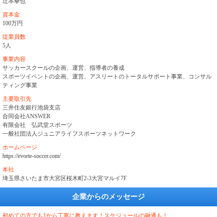
辻本拳也
資本金
100万円
従業員数
5人
事業内容
サッカースクールの企画、運営、指導者の養成
スポーツイベントの企画、運営、アスリートのトータルサポート事業、コンサル
ティング事業
主要取引先
三井住友銀行池袋支店
合同会社ANSWER
有限会社 弘武堂スポーツ
一般社団法人ジュニアライフスポーツネットワーク
ホームページ
https://evorte-soccer.com/
本社
埼玉県さいたま市大宮区桜木町2-3大宮マルイ7F
企業からのメッセージ
初めての方でも1から丁寧に教えます！スケジュールの融通も！