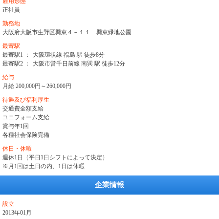
雇用形態
正社員
勤務地
大阪府大阪市生野区巽東４－１１ 巽東緑地公園
最寄駅
最寄駅1 ：
大阪環状線 福島 駅 徒歩8分
最寄駅2 ：
大阪市営千日前線 南巽 駅 徒歩12分
給与
月給 200,000円～260,000円
待遇及び福利厚生
交通費全額支給
ユニフォーム支給
賞与年1回
各種社会保険完備
休日・休暇
週休1日（平日1日シフトによって決定）
※月1回は土日の内、1日は休暇
企業情報
設立
2013年01月