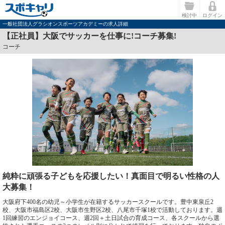
検討中
ログイン
一般社団法人グラシオンスポーツアカデミーの求人詳細
【正社員】大阪でサッカーを仕事に!コーチ募集!
コーチ
純粋に頑張る子どもを応援したい！真面目で明るい性格の人
大募集！
大阪府下400名の幼児～小学生が在籍するサッカースクールです。豊中東泉丘2
校、大阪市福島区2校、大阪市生野区2校、八尾市千塚1校で活動しております。週
1回練習のエンジョイコース、週2回＋土日試合の育成コース、各スクールから選