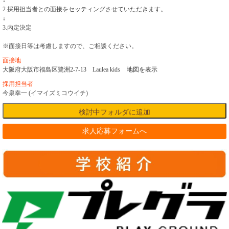
↓
2.採用担当者との面接をセッティングさせていただきます。
↓
3.内定決定
※面接日等は考慮しますので、ご相談ください。
面接地
大阪府大阪市福島区鷺洲2-7-13 Laulea kids
地図を表示
採用担当者
今泉幸一 (イマイズミコウイチ)
求人応募フォームへ