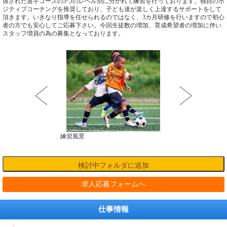
抜された選手コースの3つのレベル別に分かれて練習を行っております。独自のポ
ジティブコーチングを推奨しており、子ども達が楽しく上達するサポートをして
頂きます。いきなり指導を任せられるのではなく、3カ月研修を行いますので初心
者の方でも安心してご応募下さい。今回生徒数の増加、育成希望者の増加に伴い
スタッフ増員の為の募集となっております。
参加
練習風景
OGなでしこジャパン
求人応募フォームへ
仕事情報