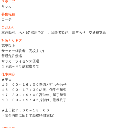
スポーツ
サッカー
募集職種
コーチ
こだわり
車通勤可、あと1名採用予定！、経験者歓迎、賞与あり、交通費支給
対象となる方
高卒以上
サッカー経験者（高校まで）
普通免許優遇
サッカーライセンス優遇
１９歳～４５歳程度まで
仕事内容
★平日
１５：００～１６：００準備と打ち合わせ
１６：００～１７：３０幼児、低学年練習
１７：３０～１９：００高学年、選手練習
１９：００～１９：４５片付け、勤務終了
★土日祝７：００～１８：００
（試合時間に応じて勤務時間変動）