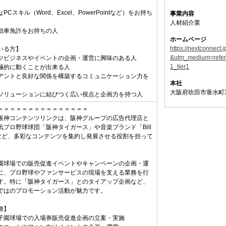
PCスキル（Word、Excel、PowerPointなど）をお持ち
事業内容
人材紹介業
動車免許をお持ちの人
ホームページ
https://nextconnect
いる方】
&utm_medium=refe
ツビジネスやイベントの企画・運営に興味のある人
1_tier1
極的に動くことが出来る人
アントと良好な関係を構築するコミュニケーション力を
本社
大阪府吹田市垂水町3
ソリューションに結びつく広い視点と企画力を持つ人
＝＝＝＝＝＝＝＝＝＝＝＝＝＝＝
阪神コンテンツリンクは、阪神グループの広告代理店と
気プロ野球球団「阪神タイガース」や音楽ブランド「Bill
d」など、多彩なコンテンツを集約し発展させる役割を担って
園球場での販売促進イベントやキャンペーンの企画・運
に、プロ野球やファンサービスの現場を支える業務を行
す。特に「阪神タイガース」とのタイアップ企画など、
ではのプロモーション活動が魅力です。
務】
子園球場での入場券販売促進企画の立案・実施