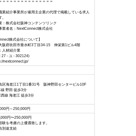
＝＝＝＝＝＝＝＝＝＝＝＝＝＝＝
職業紹介事業所が雇用主企業の代理で掲載している求人
す。
業：株式会社阪神コンテンツリンク
業者名：NextConnect株式会社
Connect株式会社について】
阪府吹田市垂水町3丁目34-15 伸栄第1ビル4階
：人材紹介業
7 - ユ - 302124)
//nextconnect.jp/
島区海老江1丁目1番31号 阪神野田センタービル10F
線 野田 徒歩3分
西線 海老江 徒歩3分
,000円～250,000円
,000円〜250,000円
経験を考慮の上優遇致します。
当別途支給