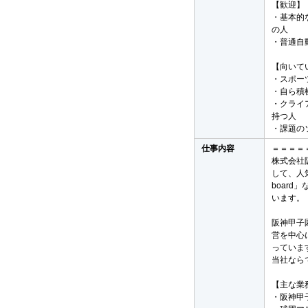
【歓迎】
・基本的な
の人
・普通自
【向いて
・スポー
・自ら積
・クライ
持つ人
・課題の
仕事内容
＝＝＝＝
株式会社
して、人
boar
います。
阪神甲子
営を中心
っていま
当社なら
【主な業
・阪神甲