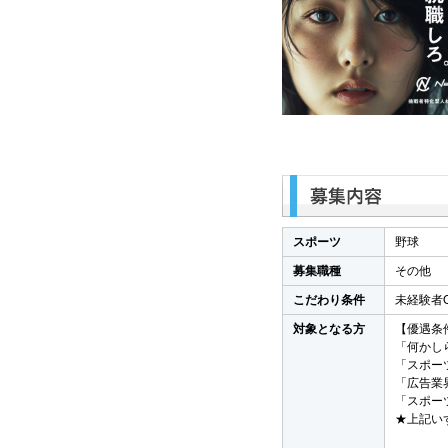
スポーツ
野球
募集職種
その他
こだわり条件
未経験者
対象となる方
【優遇条
「何かし
「スポー
「広告業
「スポー
★上記い