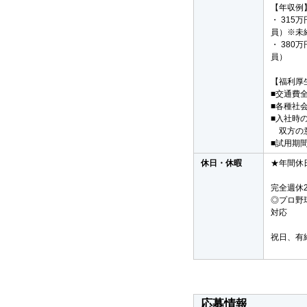
【年収例
・ 315
員）※未
・ 38
員）
【福利厚
■交通費
■各種社
■入社時
双方の意
■試用期間
休日・休暇
★年間休
完全週休
◎プロ野
対応
祝日、有
応募情報