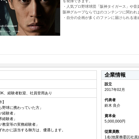
を発揮できます。
・人気プロ野球球団「阪神タイガース」や音楽ブラ
阪神グループならではのコンテンツに関われ
・自分の企画が多くのファンに届けられる達
企業情報
設立
2017年02月
OK、経験者歓迎、社員登用あり
代表者
件】
鈴木 良介
ら野球に携わっていた方」
ツ経験者」
資本金
界経験者」
5,000,000円
ツ教室等の実務経験者」
ずれかに該当する御方は、優遇します。
従業員数
1名(他業務委託社員)