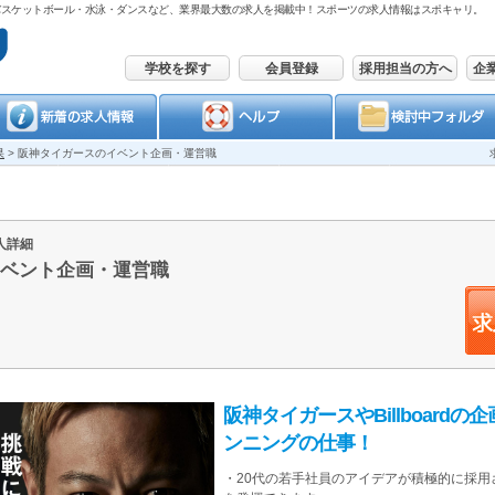
バスケットボール・水泳・ダンスなど、業界最大数の求人を掲載中！スポーツの求人情報はスポキャリ。
学校を探す
会員登録
採用担当の方へ
企
果
>
阪神タイガースのイベント企画・運営職
求人詳細
ベント企画・運営職
阪神タイガースやBillboard
ンニングの仕事！
・20代の若手社員のアイデアが積極的に採用