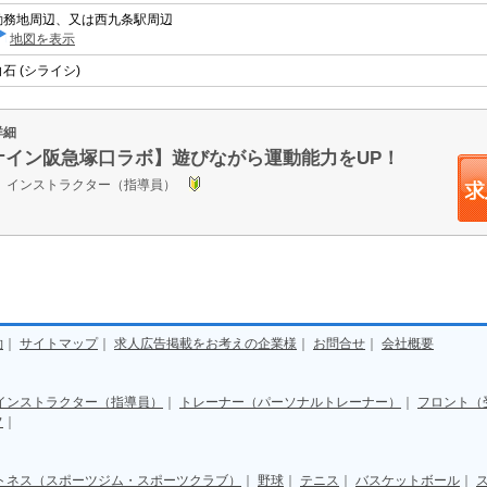
勤務地周辺、又は西九条駅周辺
地図を表示
白石 (シライシ)
詳細
ナイン阪急塚口ラボ】遊びながら運動能力をUP！
ス インストラクター（指導員）
約
｜
サイトマップ
｜
求人広告掲載をお考えの企業様
｜
お問合せ
｜
会社概要
インストラクター（指導員）
｜
トレーナー（パーソナルトレーナー）
｜
フロント（
フ
｜
トネス（スポーツジム・スポーツクラブ）
｜
野球
｜
テニス
｜
バスケットボール
｜