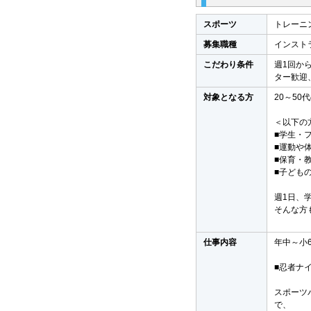
スポーツ
トレーニ
募集職種
インスト
こだわり条件
週1回か
ター歓迎
対象となる方
20～5
＜以下の
■学生・
■運動や
■保育・
■子ども
週1日、
そんな方
仕事内容
年中～小
■忍者ナ
スポーツ
で、