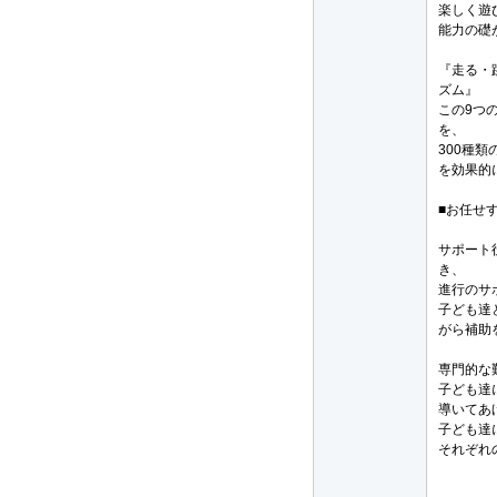
楽しく遊
能力の礎
『走る・
ズム』
この9つ
を、
300種
を効果的
■お任せ
サポート
き、
進行のサ
子ども達
がら補助
専門的な
子ども達
導いてあ
子ども達
それぞれ