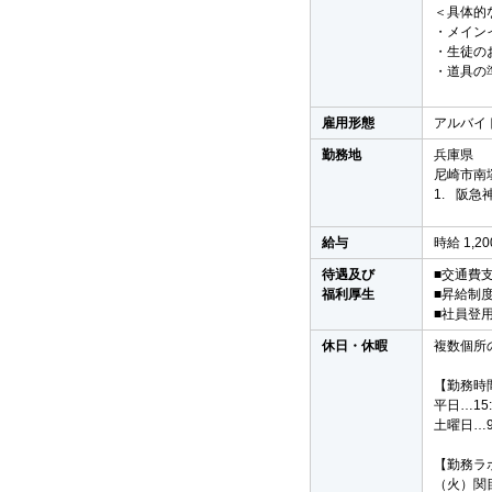
＜具体的
・メイン
・生徒の
・道具の
雇用形態
アルバイ
勤務地
兵庫県
尼崎市南塚
1.
阪急神
給与
時給 1,2
待遇及び
■交通費支
福利厚生
■昇給制
■社員登
休日・休暇
複数個所
【勤務時
平日…15:
土曜日…9:
【勤務ラ
（火）関