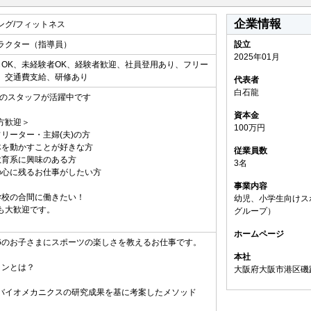
企業情報
ング/フィットネス
ラクター（指導員）
設立
2025年01月
らOK、未経験者OK、経験者歓迎、社員登用あり、フリー
、交通費支給、研修あり
代表者
白石龍
0代のスタッフが活躍中です
資本金
方歓迎＞
100万円
フリーター・主婦(夫)の方
体を動かすことが好きな方
従業員数
教育系に興味のある方
3名
の心に残るお仕事がしたい方
事業内容
学校の合間に働きたい！
幼児、小学生向けス
も大歓迎です。
グループ）
ホームページ
6のお子さまにスポーツの楽しさを教えるお仕事です。
本社
インとは？
大阪府大阪市港区磯路2
バイオメカニクスの研究成果を基に考案したメソッド