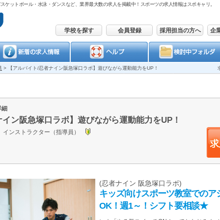
バスケットボール・水泳・ダンスなど、業界最大数の求人を掲載中！スポーツの求人情報はスポキャリ。
学校を探す
会員登録
採用担当の方へ
企
果
>
【アルバイト/忍者ナイン阪急塚口ラボ】遊びながら運動能力をUP！
詳細
ナイン阪急塚口ラボ】遊びながら運動能力をUP！
ス インストラクター（指導員）
(忍者ナイン 阪急塚口ラボ)
キッズ向けスポーツ教室でのア
OK！週1～！シフト要相談★