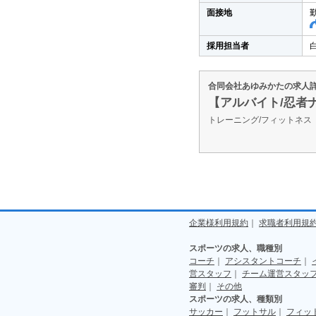
面接地
採用担当者
合同会社あゆみかたの求人
【アルバイト/忍者
トレーニング/フィットネ
企業様利用規約
｜
求職者利用規
スポーツの求人、職種別
コーチ
｜
アシスタントコーチ
｜
営スタッフ
｜
チーム運営スタッ
審判
｜
その他
スポーツの求人、種類別
サッカー
｜
フットサル
｜
フィッ