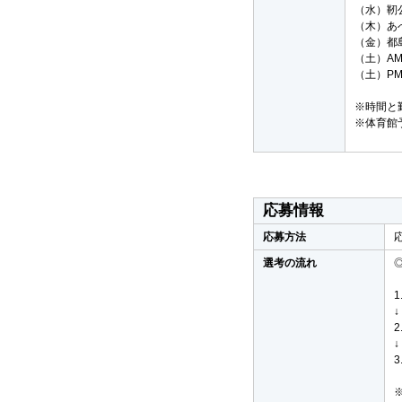
（水）靭
（木）あ
（金）都
（土）A
（土）P
※時間と
※体育館
応募情報
応募方法
選考の流れ
↓
↓