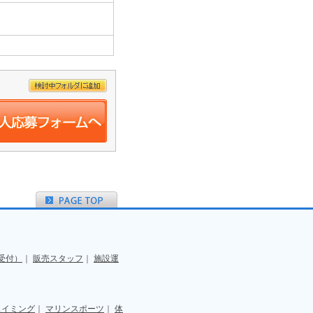
受付）
｜
販売スタッフ
｜
施設運
スイミング
｜
マリンスポーツ
｜
体