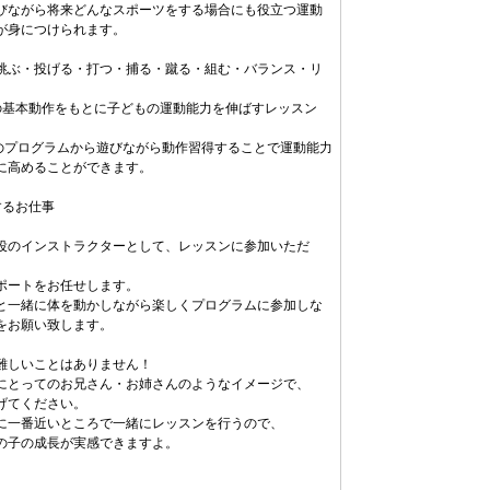
びながら将来どんなスポーツをする場合にも役立つ運動
が身につけられます。
跳ぶ・投げる・打つ・捕る・蹴る・組む・バランス・リ
の基本動作をもとに子どもの運動能力を伸ばすレッスン
類のプログラムから遊びながら動作習得することで運動能力
に高めることができます。
するお仕事
役のインストラクターとして、レッスンに参加いただ
ポートをお任せします。
と一緒に体を動かしながら楽しくプログラムに参加しな
をお願い致します。
難しいことはありません！
にとってのお兄さん・お姉さんのようなイメージで、
げてください。
に一番近いところで一緒にレッスンを行うので、
の子の成長が実感できますよ。