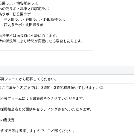
公園ラボ・桃谷駅前ラボ
べの筋ラボ・武庫之荘駅前ラボ
島ラボ・靭公園ラボ
M 弁天町ラボ・谷町ラボ・野田阪神ラボ
M 西九条ラボ・北田辺ラボ
勤務場所は面接時に相談に応じます。
予約状況等により時間が変更になる場合もあります。
応募フォームから応募してください。
◎ ご応募から内定までは、2週間～3週間程度頂いております。◎
1.応募フォームによる書類選考をさせていただきます。
2.採用担当者との面接をセッティングさせていただきます。
3.内定決定
※面接日等は考慮しますので、ご相談ください。