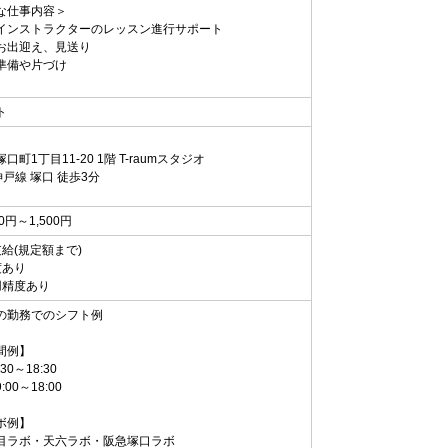
な仕事内容＞
インストラクターのレッスン進行サポート
お出迎え、見送り
準備や片づけ
ト
口町1丁目11-20 1階 T-raumスタジオ
戸線 塚口 徒歩3分
00円～1,500円
給(規定額まで)
度あり
用精度あり
の勤務でのシフト例
間例】
30～18:30
00～18:00
ボ例】
目ラボ・天六ラボ・阪急塚口ラボ