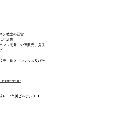
スン教室の経営
代理店業
テンツ開発、企画販売、提供
グ
販売、輸入、レンタル及びそ
f.com/recruit/
4-1-7市川ビルデンス1F