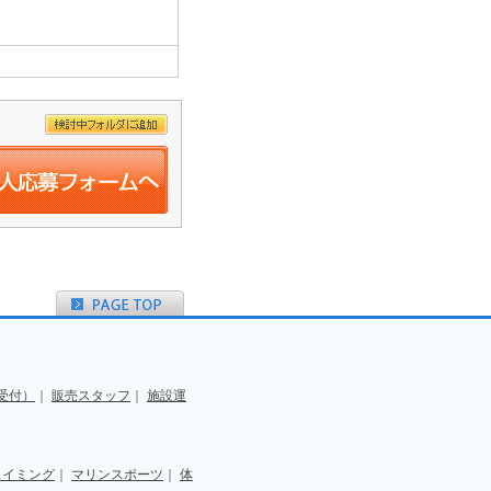
受付）
｜
販売スタッフ
｜
施設運
スイミング
｜
マリンスポーツ
｜
体