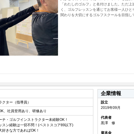
「わたしのゴルフ」と名付けました。ただ上
く、ゴルフレッスンを通じてお客様一人ひと
関わりを大切にするゴルフスクールを目指し
企業情報
ラクター（指導員）
設立
2019年09月
OK、社員登用あり、研修あり
代表者
ーチ・ゴルフインストラクター未経験OK！
黒澤 修
ッスン経験は一切不問！(ベストスコア89以下)
大好きな方であればOK！
資本金