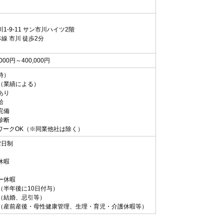
1-9-11 サン市川ハイツ2階
線 市川 徒歩2分
,000円～400,000円
時）
（業績による）
あり
給
完備
診断
ワークOK（※同業他社は除く）
2日制
休暇
ー休暇
（半年後に10日付与）
（結婚、忌引等）
（産前産後・母性健康管理、生理・育児・介護休暇等）