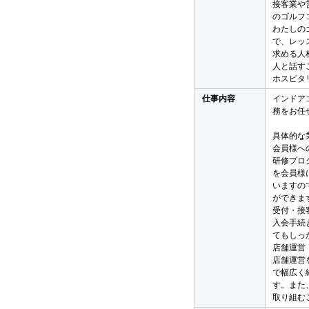
接客業や
のゴルフ
わたしの
で、レッ
求める人
人と話す
ホスピタ
仕事内容
インドア
務をお任
具体的な
会員様へ
研修プロ
を会員様
いますの
ができま
受付・接
入会手続
てもしっ
店舗運営
店舗運営
で幅広く
す。また
取り組む