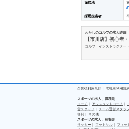
面接地
採用担当者
平
わたしのゴルフの求人詳細
【市川店】初心者・
ゴルフ インストラクター
企業様利用規約
｜
求職者利用規
スポーツの求人、職種別
コーチ
｜
アシスタントコーチ
｜
営スタッフ
｜
チーム運営スタッ
審判
｜
その他
スポーツの求人、種類別
サッカー
｜
フットサル
｜
フィッ