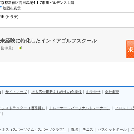
東京都新宿区高田馬場4-1-7市川ビルデンス１階
地図を表示
出 (ヒラデ)
未経験に特化したインドアゴルフスクール
（指導員）
約
｜
サイトマップ
｜
求人広告掲載をお考えの企業様
｜
お問合せ
｜
会社概要
インストラクター（指導員）
｜
トレーナー（パーソナルトレーナー）
｜
フロント（
フ
｜
トネス（スポーツジム・スポーツクラブ）
｜
野球
｜
テニス
｜
バスケットボール
｜