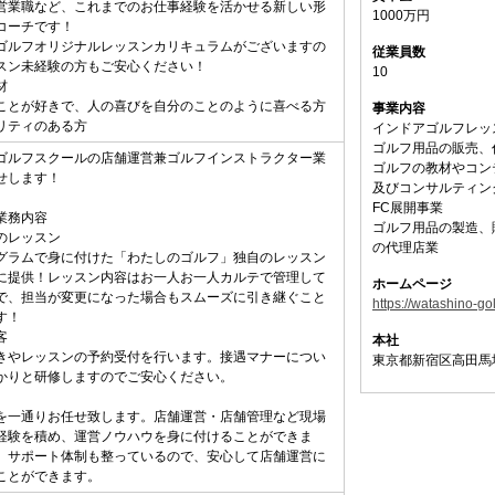
営業職など、これまでのお仕事経験を活かせる新しい形
1000万円
コーチです！
ゴルフオリジナルレッスンカリキュラムがございますの
従業員数
スン未経験の方もご安心ください！
10
材
ことが好きで、人の喜びを自分のことのように喜べる方
事業内容
リティのある方
インドアゴルフレッ
ゴルフ用品の販売、
ゴルフスクールの店舗運営兼ゴルフインストラクター業
ゴルフの教材やコン
せします！
及びコンサルティン
FC展開事業
業務内容
ゴルフ用品の製造、
のレッスン
の代理店業
グラムで身に付けた「わたしのゴルフ」独自のレッスン
に提供！レッスン内容はお一人お一人カルテで管理して
ホームページ
で、担当が変更になった場合もスムーズに引き継ぐこと
https://watashino-gol
す！
客
本社
きやレッスンの予約受付を行います。接遇マナーについ
東京都新宿区高田馬場
かりと研修しますのでご安心ください。
を一通りお任せ致します。店舗運営・店舗管理など現場
経験を積め、運営ノウハウを身に付けることができま
、サポート体制も整っているので、安心して店舗運営に
ことができます。