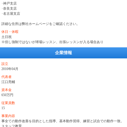
･神戸支店
･奈良支店
･名古屋支店
詳細な住所は弊社ホームページをご確認ください。
休日・休暇
土日祝
※但し強制ではないが球場レッスン、出張レッスンが入る場合あり
企業情報
設立
2010年04月
代表者
江口亮輔
資本金
650万円
従業員数
15
事業内容
事全ての動作改善を目的とした指導、基本動作習得、練習と試合での動作一致。
スタッフ教育。