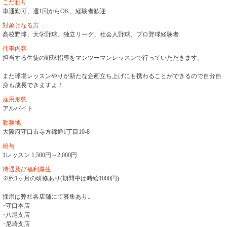
こだわり
車通勤可、週1回からOK、経験者歓迎
対象となる方
高校野球、大学野球、独立リーグ、社会人野球、プロ野球経験者
仕事内容
担当する生徒の野球指導をマンツーマンレッスンで行っていただきます。
また球場レッスンやりが新たな企画立ち上げにも携わることができるので自分自
身も成長できますよ！
雇用形態
アルバイト
勤務地
大阪府守口市寺方錦通1丁目10-8
給与
1レッスン 1,500円～2,000円
待遇及び福利厚生
※約1ヶ月の研修あり(期間中は時給1000円)
採用は弊社各店舗にて募集あり。
･守口本店
･八尾支店
･尼崎支店