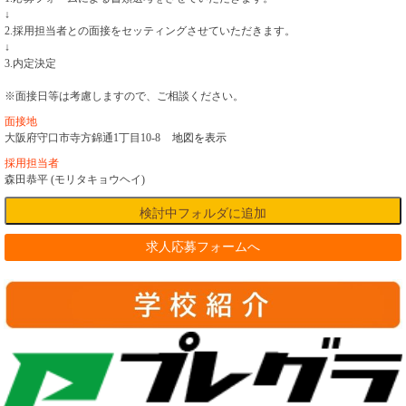
↓
2.採用担当者との面接をセッティングさせていただきます。
↓
3.内定決定
※面接日等は考慮しますので、ご相談ください。
面接地
大阪府守口市寺方錦通1丁目10-8
地図を表示
採用担当者
森田恭平 (モリタキョウヘイ)
求人応募フォームへ