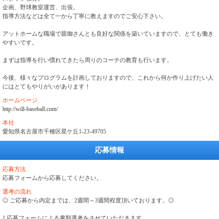
企画、野球教室運営、出張。
指導方法などは全て一から丁寧に教えますのでご安心下さい。
アットホームな職場で親御さんとも良好な関係を築いていますので、とても働き
やすいです。
まずは指導を行い慣れてきたら周りのコーチの教育も行います。
今後、様々なプログラムを計画しておりますので、これから何か作り上げたい人
にはとてもやりがいがあります！
ホームページ
http://will-baseball.com/
本社
愛知県名古屋市千種区星ケ丘1-23-49705
応募情報
応募方法
応募フォームから応募してください。
選考の流れ
◎ ご応募から内定までは、2週間～3週間程度頂いております。◎
1.応募フォームによる書類選考をさせていただきます。