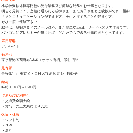
仕事内容
小学校受験体操専門塾の受付業務及び簡単な総務のお仕事となります。
明るく元気よく、当校に通われる親御さま、またお子さまとご挨拶ができ、親御
さまとコミュニケーションができる方。子供と接することが好きな方。
ぜひ一度ご連絡下さい！
総務は、親御さまとのメール対応。また簡単なExcel、ワードへの入力作業です。
パソコンにアレルギーが無ければ、どなたでもできる仕事内容となってます。
雇用形態
アルバイト
勤務地
東京都港区西麻布3-8-6 エポック有栖川2階、3階
最寄駅
最寄駅1 ：
東京メトロ日比谷線 広尾 駅 徒歩8分
給与
時給 1,100円～1,500円
待遇及び福利厚生
・交通費全額支給
・賞与、売上実績により支給
休日・休暇
・シフト制
・ＧＷ
・夏期