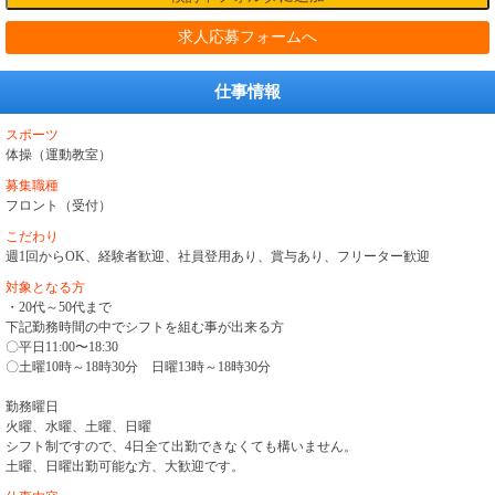
求人応募フォームへ
仕事情報
スポーツ
体操（運動教室）
募集職種
フロント（受付）
こだわり
週1回からOK、経験者歓迎、社員登用あり、賞与あり、フリーター歓迎
対象となる方
・20代～50代まで
下記勤務時間の中でシフトを組む事が出来る方
〇平日11:00〜18:30
〇土曜10時～18時30分 日曜13時～18時30分
勤務曜日
火曜、水曜、土曜、日曜
シフト制ですので、4日全て出勤できなくても構いません。
土曜、日曜出勤可能な方、大歓迎です。