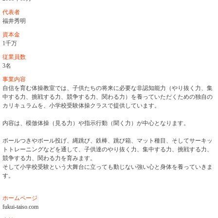
代表者
福井秀明
資本金
1千万
従業員数
3名
事業内容
自信を育む体操教室では、子供たちの将来に必要な非認知能力（やり抜く力、集
中する力、挑戦する力、競争する力、関わる力）を養っていただくための独自の
カリキュラムを、小学校受験体操クラスで提供しています。
内容は、模倣体操（見る力）や指示行動（聞く力）が中心となります。
ボールつきやボール投げ、縄跳び、鉄棒、跳び箱、マット種目、そしてサーキッ
トトレーニングなどを通して、子供達のやり抜く力、集中する力、挑戦する力、
競争する力、関わる力を育みます。
そして小学校受験という大舞台に立っても動じない強い心と身体を養っていきま
す。
ホームページ
fukui-taiso.com