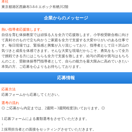
本社
東京都港区西麻布3-8-6 エポック有栖川2階
企業からのメッセージ
熱い指導者応援致します。
自信を育む体操教室では頑張る人を全力で応援致します。小学校受験合格に向け
て真剣そのもので立ち向かうご家庭を全力で支援する大変やりがいのある仕事で
す。毎日現場では、緊張感と興奮が入り混じっており、指導者として日々沢山の
気づきと成長を体感できます。そんな大変な現場だからこそ、勇気をもって全力
で挑戦できる方にはこちらも全力で支援を致します。給与の昇給や賞与はもちろ
んのこと、受験体操専門指導者として、自らの能力を最大限みに高めていきたい
本気の方、ご応募を心よりもお待ちしております。
応募情報
応募方法
応募フォームから応募してください。
選考の流れ
◎ ご応募から内定までは、2週間～3週間程度頂いております。◎
1.応募フォームによる書類選考をさせていただきます。
↓
2.採用担当者との面接をセッティングさせていただきます。