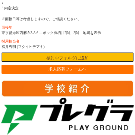
↓
3.内定決定
※面接日等は考慮しますので、ご相談ください。
面接地
東京都港区西麻布3-8-6 エポック有栖川2階、3階
地図を表示
採用担当者
福井秀明 (フクイヒデアキ)
求人応募フォームへ