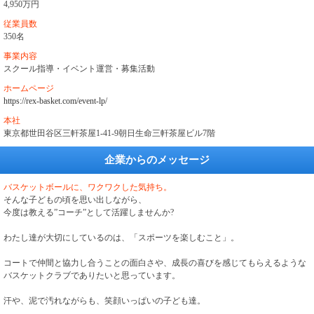
4,950万円
従業員数
350名
事業内容
スクール指導・イベント運営・募集活動
ホームページ
https://rex-basket.com/event-lp/
本社
東京都世田谷区三軒茶屋1-41-9朝日生命三軒茶屋ビル7階
企業からのメッセージ
バスケットボールに、ワクワクした気持ち。
そんな子どもの頃を思い出しながら、
今度は教える”コーチ”として活躍しませんか?
わたし達が大切にしているのは、「スポーツを楽しむこと」。
コートで仲間と協力し合うことの面白さや、成長の喜びを感じてもらえるような
バスケットクラブでありたいと思っています。
汗や、泥で汚れながらも、笑顔いっぱいの子ども達。