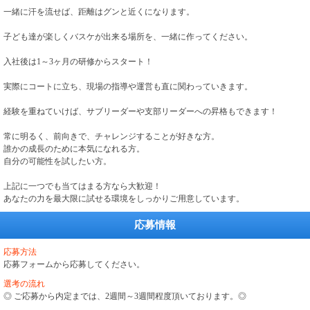
一緒に汗を流せば、距離はグンと近くになります。
子ども達が楽しくバスケが出来る場所を、一緒に作ってください。
入社後は1～3ヶ月の研修からスタート！
実際にコートに立ち、現場の指導や運営も直に関わっていきます。
経験を重ねていけば、サブリーダーや支部リーダーへの昇格もできます！
常に明るく、前向きで、チャレンジすることが好きな方。
誰かの成長のために本気になれる方。
自分の可能性を試したい方。
上記に一つでも当てはまる方なら大歓迎！
あなたの力を最大限に試せる環境をしっかりご用意しています。
応募情報
応募方法
応募フォームから応募してください。
選考の流れ
◎ ご応募から内定までは、2週間～3週間程度頂いております。◎