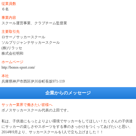
従業員数
６名
事業内容
スクール運営事業、クラブチーム監督業
主要取引先
ロサーノサッカースクール
ソルブリジャンテサッカースクール
(株)リラッセ
株式会社明和
ホームページ
http://bonos-sport.com/
本社
兵庫県神戸市西区伊川谷町長坂971-119
企業からのメッセージ
サッカー業界で働きたい皆様へ
ボノスサッカースクール代表の上田です。
私は、子供達にもっとよりよい環境でサッカーをしてほしい！たくさんの子供達
にサッカーの楽しさやスポーツをする事のきっかけをつくってあげたいと思い、
2014年9月より、サッカースクールを1人で立ち上げました！！