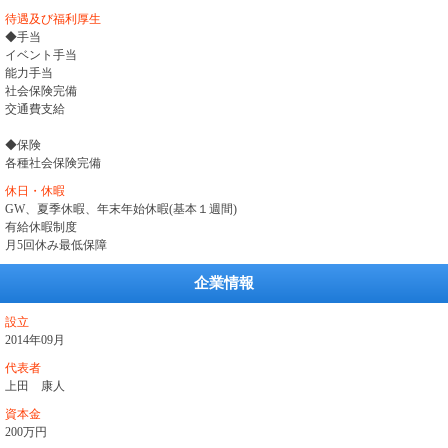
待遇及び福利厚生
◆手当
イベント手当
能力手当
社会保険完備
交通費支給
◆保険
各種社会保険完備
休日・休暇
GW、夏季休暇、年末年始休暇(基本１週間)
有給休暇制度
月5回休み最低保障
企業情報
設立
2014年09月
代表者
上田 康人
資本金
200万円