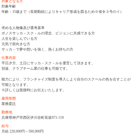
対象となる方
対象年齢
年齢：35歳まで（長期勤続によりキャリア形成を図るため※省令３号のイ）
求める人物像及び選考基準
ボノスサッカ－スク－ルの理念、ビジョンに共感できる方
人生を楽しんでいる方
元気で前向きな方
サッカ－で夢や想いを強く、熱くお持ちの方
仕事内容
平日夕方、土日にサッカ－スク－ルを運営して頂きます。
別途、クラブチーム業の仕事も可能です。
能力により、フランチャイズ制度を導入しより自分のスクールの色を出すことが
可能となります。
※詳しくは面接時にお伝えいたします。
雇用形態
業務委託
勤務地
兵庫県神戸市西区伊川谷町長坂971‐119
給与
月給 220,000円～500,000円