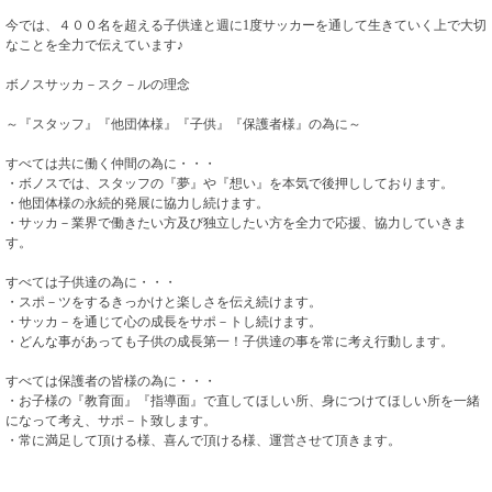
今では、４００名を超える子供達と週に1度サッカーを通して生きていく上で大切
なことを全力で伝えています♪
ボノスサッカ－スク－ルの理念
～『スタッフ』『他団体様』『子供』『保護者様』の為に～
すべては共に働く仲間の為に・・・
・ボノスでは、スタッフの『夢』や『想い』を本気で後押ししております。
・他団体様の永続的発展に協力し続けます。
・サッカ－業界で働きたい方及び独立したい方を全力で応援、協力していきま
す。
すべては子供達の為に・・・
・スポ－ツをするきっかけと楽しさを伝え続けます。
・サッカ－を通じて心の成長をサポ－トし続けます。
・どんな事があっても子供の成長第一！子供達の事を常に考え行動します。
すべては保護者の皆様の為に・・・
・お子様の『教育面』『指導面』で直してほしい所、身につけてほしい所を一緒
になって考え、サポ－ト致します。
・常に満足して頂ける様、喜んで頂ける様、運営させて頂きます。