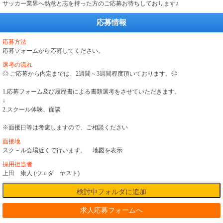
サッカー業界へ熱意と志を持った方のご応募お待ちしております♪
応募情報
応募方法
応募フォームから応募してください。
選考の流れ
◎ ご応募から内定までは、2週間～3週間程度頂いております。◎
1.応募フォーム及び履歴書による書類選考をさせていただきます。
↓
2.スクール体験、面談
※面接日等は考慮しますので、ご相談ください
面接地
スク－ル会場近くで行います。
地図を表示
採用担当者
上田 康人 (ウエダ ヤスト)
求人応募フォームへ