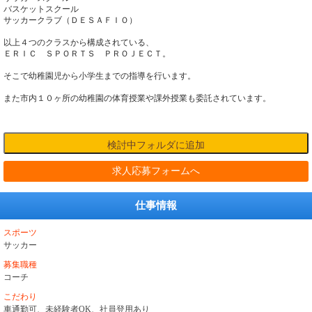
バスケットスクール
サッカークラブ（ＤＥＳＡＦＩＯ）
以上４つのクラスから構成されている、
ＥＲＩＣ ＳＰＯＲＴＳ ＰＲＯＪＥＣＴ。
そこで幼稚園児から小学生までの指導を行います。
また市内１０ヶ所の幼稚園の体育授業や課外授業も委託されています。
求人応募フォームへ
仕事情報
スポーツ
サッカー
募集職種
コーチ
こだわり
車通勤可、未経験者OK、社員登用あり