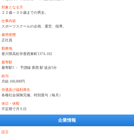
対象となる方
２２歳～３０歳までの男女。
仕事内容
スポーツスクールの企画、運営、指導。
雇用形態
正社員
勤務地
香川県高松市香西東町137A-102
最寄駅
最寄駅1 ：
予讃線 香西 駅 徒歩5分
給与
月給 160,000円
待遇及び福利厚生
各種社会保険完備、特別賞与（毎月）
休日・休暇
不定期で月５日
企業情報
設立