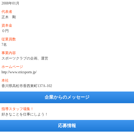
2008年01月
代表者
正木 剛
資本金
０円
従業員数
7名
事業内容
スポーツクラブの企画、運営
ホームページ
http://www.ericsports.jp/
本社
香川県高松市香西東町137A-102
企業からのメッセージ
指導スタッフ場集！
好きなことを仕事にしよう！
応募情報